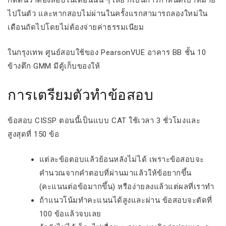
กดดันว่าต้องสอบในเดือนนั้น ๆ เลย ก็เป็นการกำหนดเป้าหมาย
ไปในตัว และหากสอบไม่ผ่านในครั้งแรกสามารถลองใหม่ใน
เดือนถัดไปโดยไม่ต้องจ่ายค่าธรรมเนียม
ในกรุงเทพ ศูนย์สอบใช้ของ PearsonVUE อาคาร BB ชั้น 10
ข้างตึก GMM มีตู้เก็บของให้
การเตรียมตัวทำข้อสอบ
ข้อสอบ CISSP ตอนนี้เป็นแบบ CAT ใช้เวลา 3 ชั่วโมงและ
สูงสุดที่ 150 ข้อ
แต่ละข้อตอบแล้วย้อนหลังไม่ได้ เพราะข้อสอบจะ
คำนวณจากคำตอบที่ผ่านมาแล้วให้ข้อยากขึ้น
(คะแนนต่อข้อมากขึ้น) หรือง่ายลงแล้วแต่ผลที่เราทำ
ถ้าแนวโน้มทำคะแนนได้สูงและผ่าน ข้อสอบจะตัดที่
100 ข้อแล้วจบเลย