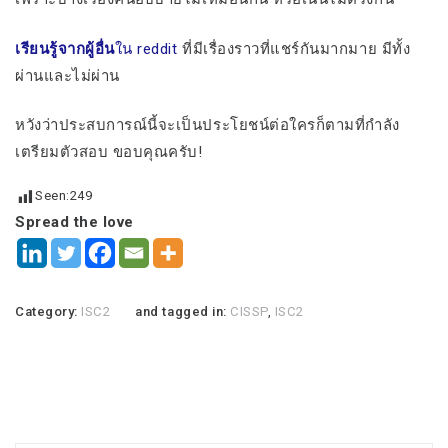
เรียนรู้จากผู้อื่น
ใน reddit
ที่มีเรื่องราวที่แชร์กันมากมาย มีทั้ง
ผ่านและไม่ผ่าน
หวังว่าประสบการณ์นี้จะเป็นประโยชน์ต่อใครก็ตามที่กำลัง
เตรียมตัวสอบ ขอบคุณครับ!
Seen:
249
Spread the love
Category:
ISC2
and tagged in:
CISSP
,
ISC2