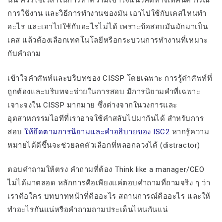
นั้น ควรใช้เวลาในการทำความเข้าใจแนวคิดทางเทคนิค กรณี
การใช้งาน และวิธีการทำงานของมัน เอาไปใช้กับเคสไหนทำ
อะไร และเอาไปใช้กับอะไรไม่ได้ เพราะข้อสอบมันมักมาเป็น
เคส แล้วต้องเลือกเทคโนโลยีหรือกระบวนการทำงานที่เหมาะ
กับคำถาม
เข้าใจคำศัพท์และบริบทของ CISSP โดยเฉพาะ การรู้คำศัพท์ที่
ถูกต้องและบริบทจะช่วยในการสอบ มีการนิยามคำที่เฉพาะ
เจาะจงใน CISSP มากมาย ซึ่งต่างจากในวงการและ
อุตสาหกรรมไอทีที่เราอาจใช้คำสลับไปมากันได้ สำหรับการ
สอบ
ให้ยึดตามการนิยามและคำอธิบายของ ISC2
หากรู้ความ
หมายได้ดีขึ้นจะช่วยลดตัวเลือกที่หลอกลวงได้ (distractor)
ตอบคำถามให้ตรง คำถามที่ต้อง Think like a manager/CEO
ไม่ได้มาตลอด หลักการคือเพียงแค่ตอบคำถามที่ถามจริง ๆ ว่า
เราคือใคร บทบาทหน้าที่คืออะไร สถานการณ์คืออะไร และให้
ทำอะไรกันแน่หรือคำถามถามประเด็นไหนกันแน่